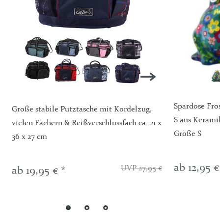
Spardose Fro
Große stabile Putztasche mit Kordelzug,
Deko Metall 
S aus Keram
vielen Fächern & Reißverschlussfach ca. 21 x
geriffelt mi
Größe S
36 x 27 cm
Farbwahl
ab 12,95 €
UVP 27,95 €
ab 19,95 € *
ab 2,35 €