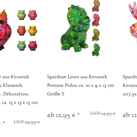
e aus Keramik
Spardose Löwe aus Keramik
Spardo
Klassisch,
Pomme Pidou ca. 10 x 9 x 15 cm
Keram
r, Dekoration,
Größe S
11x7,5
ca. 15 x 13 x 15 cm
UVP 14,95 €
ab 12,95 € *
ab 12
UVP 29,95 €
 *