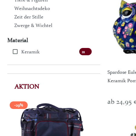
Weihnachtsdeko
Zeit der Stille
Zwerge & Wichtel
Material
Keramik
21
Spardose Eul
Keramik Po
AKTION
ab 24,95 
-29%
-18%