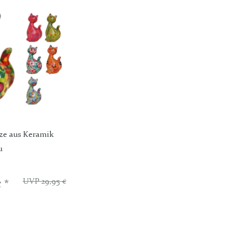
ze aus Keramik
u
UVP 29,95 €
 *