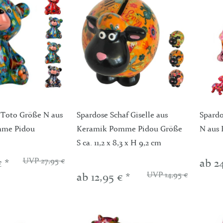
 Toto Größe N aus
Spardose Schaf Giselle aus
Spardo
mme Pidou
Keramik Pomme Pidou Größe
N aus
S ca. 11,2 x 8,3 x H 9,2 cm
UVP 27,95 €
€ *
ab 2
UVP 14,95 €
ab 12,95 € *