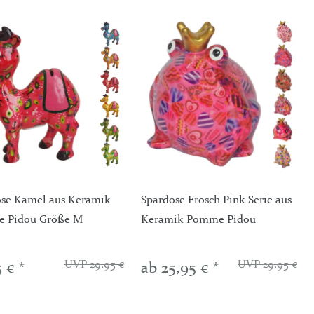
ose Kamel aus Keramik
Spardose Frosch Pink Serie aus
 Pidou Größe M
Keramik Pomme Pidou
UVP 29,95 €
UVP 29,95 €
 € *
ab 25,95 € *