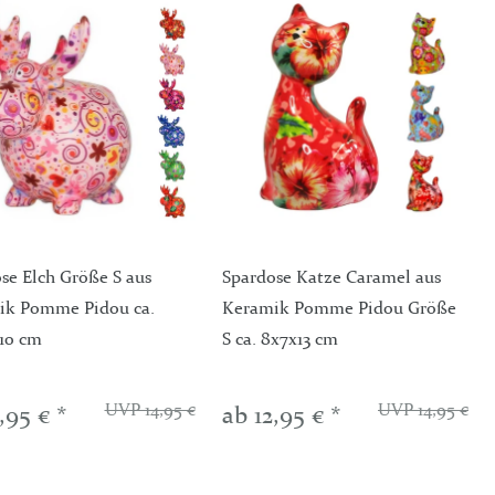
se Elch Größe S aus
Spardose Katze Caramel aus
ik Pomme Pidou ca.
Keramik Pomme Pidou Größe
x10 cm
S ca. 8x7x13 cm
UVP 14,95 €
UVP 14,95 €
,95 € *
ab 12,95 € *