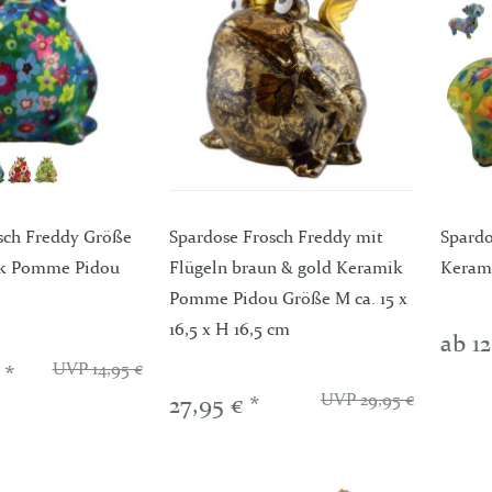
sch Freddy Größe
Spardose Frosch Freddy mit
Spardo
Eimerchen 11,5 x 10,5 cm
Slow Feeder Gitter Heusack 
ik Pomme Pidou
Flügeln braun & gold Keramik
Keram
t Henkel und Holzgriff
Öffnungen 4 cm mit Klettve
Pomme Pidou Größe M ca. 15 x
Ringen und Schlaufen
16,5 x H 16,5 cm
ab 12
UVP 14,95 €
 *
UVP 2,85 €
 *
ab 32,50 € *
UVP 29,95 €
27,95 € *