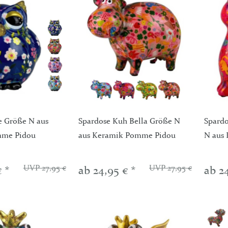
e Größe N aus
Spardose Kuh Bella Größe N
Spardo
mme Pidou
aus Keramik Pomme Pidou
N aus
UVP 27,95 €
UVP 27,95 €
€ *
ab 24,95 € *
ab 2
-4%