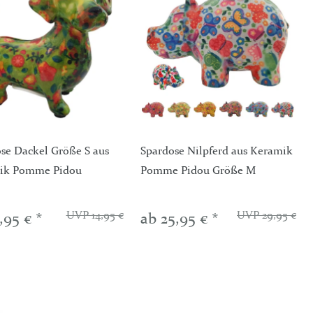
se Dackel Größe S aus
Spardose Nilpferd aus Keramik
für 4-6 kg,
ik Pomme Pidou
Pomme Pidou Größe M
rschluß sowie
UVP 14,95 €
UVP 29,95 €
,95 € *
ab 25,95 € *
UVP 33,95 €