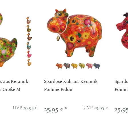
s aus Keramik
Spardose Kuh aus Keramik
Spard
u Größe M
Pomme Pidou
Pomme
UVP 29,95 €
UVP 29,95 €
25,95 € *
25,95