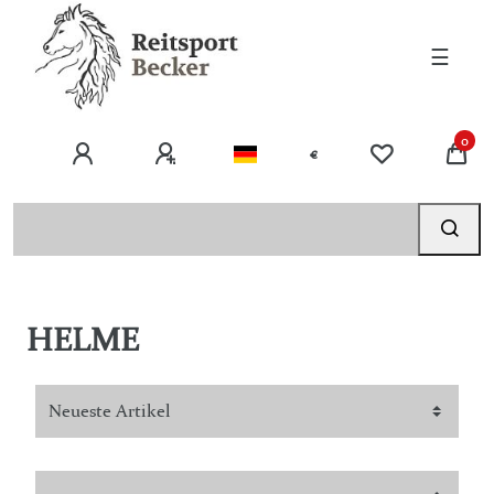
☰
0
€
HELME