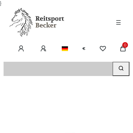
}
☰
0
€