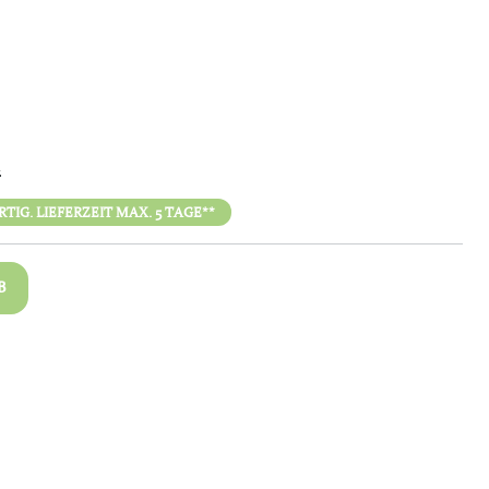
n
IG. LIEFERZEIT MAX. 5 TAGE**
B