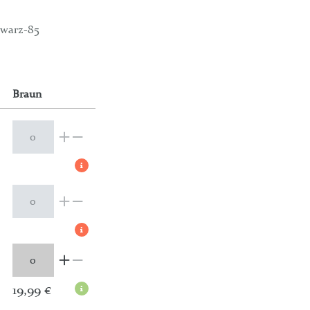
hwarz-85
Braun
19,99 €