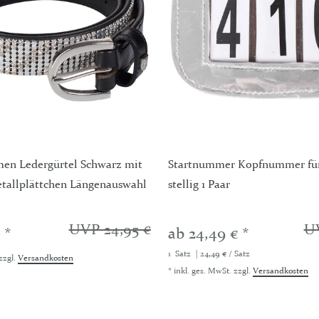
n Ledergürtel Schwarz mit
Startnummer Kopfnummer für 
etallplättchen Längenauswahl
stellig 1 Paar
UVP 24,95 €
UV
 *
ab 24,49 € *
1
Satz
| 24,49 € / Satz
zzgl.
Versandkosten
*
inkl. ges. MwSt.
zzgl.
Versandkosten