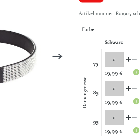
Artikelnummer
R01905-sc
Farbe
Schwarz
75
19,99 €
Damengroesse
85
19,99 €
95
19,99 €