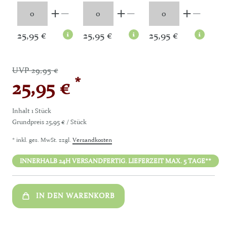
25,95 €
25,95 €
25,95 €
25
UVP 29,95 €
*
25,95 €
Inhalt
1
Stück
Grundpreis
25,95 € / Stück
* inkl. ges. MwSt. zzgl.
Versandkosten
INNERHALB 24H VERSANDFERTIG. LIEFERZEIT MAX. 5 TAGE**
IN DEN WARENKORB