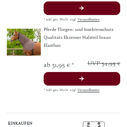
*
inkl. ges. MwSt.
zzgl.
Versandkosten
Pferde Fliegen- und Insektenschutz
Qualitäts Ekzemer Halsteil braun
Elasthan
UVP 34,95 €
ab 31,95 € *
*
inkl. ges. MwSt.
zzgl.
Versandkosten
EINKAUFEN