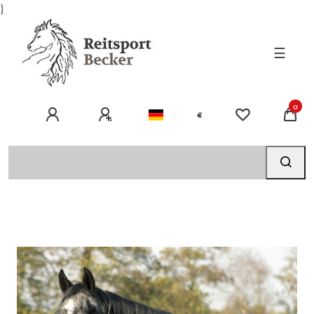
}
☰
0
€