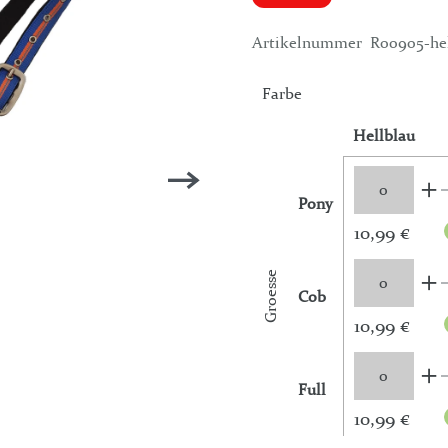
Artikelnummer
R00905-he
Farbe
Hellblau
Pony
10,99 €
Groesse
Cob
10,99 €
Full
10,99 €