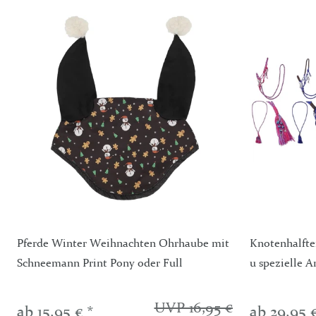
Pferde Winter Weihnachten Ohrhaube mit
Knotenhalfte
Schneemann Print Pony oder Full
u spezielle A
UVP 16,95 €
ab 15,95 € *
ab 29,95 