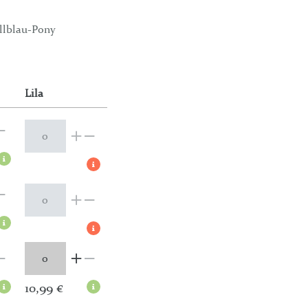
llblau-Pony
Lila
10,99 €