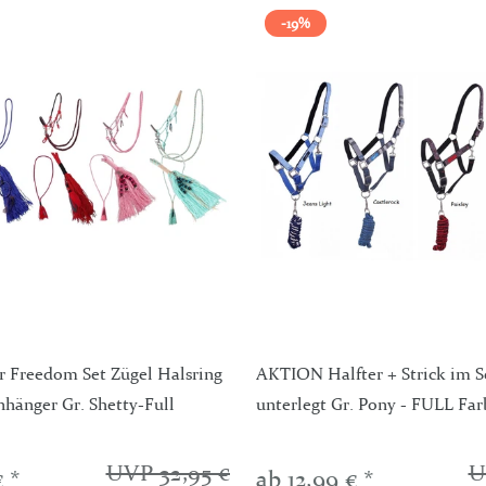
-19%
r Freedom Set Zügel Halsring
AKTION Halfter + Strick im S
nhänger Gr. Shetty-Full
unterlegt Gr. Pony - FULL Fa
UVP 32,95 €
U
€ *
ab 12,99 € *