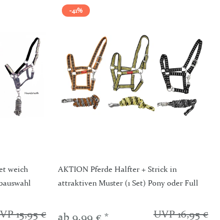
-41%
et weich
AKTION Pferde Halfter + Strick in
rbauswahl
attraktiven Muster (1 Set) Pony oder Full
VP 15,95 €
UVP 16,95 €
ab 9,99 € *