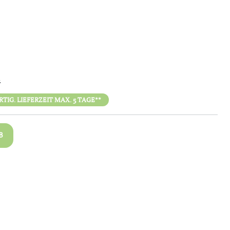
n
IG. LIEFERZEIT MAX. 5 TAGE**
B