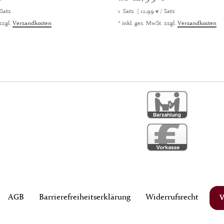
 Satz
1
Satz
| 12,99 € / Satz
zzgl.
Versandkosten
*
inkl. ges. MwSt.
zzgl.
Versandkosten
AGB
Barrierefreiheitserklärung
Widerrufs­recht