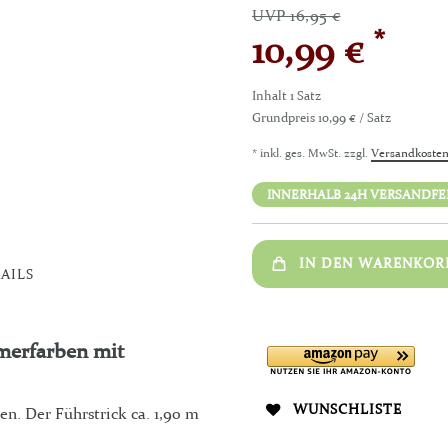
UVP 16,95 €
*
10,99 €
Inhalt
1
Satz
Grundpreis
10,99 € / Satz
* inkl. ges. MwSt. zzgl.
Versandkoste
INNERHALB 24H VERSANDFERT
IN DEN WARENKOR
AILS
merfarben mit
WUNSCHLISTE
n. Der Führstrick ca. 1,90 m