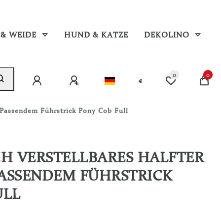
 & WEIDE
HUND & KATZE
DEKOLINO
0
0
€
 Passendem Führstrick Pony Cob Full
CH VERSTELLBARES HALFTER
PASSENDEM FÜHRSTRICK
ULL