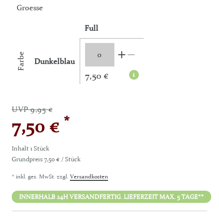
Groesse
Full
Farbe
Dunkelblau
7,50 €
UVP 9,95 €
*
7,50 €
Inhalt
1
Stück
Grundpreis
7,50 € / Stück
* inkl. ges. MwSt. zzgl.
Versandkosten
INNERHALB 24H VERSANDFERTIG. LIEFERZEIT MAX. 5 TAGE**