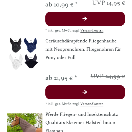
UVP 14,95 €
ab 10,99 € *
*
inkl. ges. MwSt.
zzgl.
Versandkosten
Geräuschdämpfende Fliegenhaube
mit Neoprenohren, Fliegenohren für
Pony oder Full
UVP 24,99 €
ab 21,95 € *
*
inkl. ges. MwSt.
zzgl.
Versandkosten
Pferde Fliegen- und Insektenschutz
Qualitäts Ekzemer Halsteil braun
Elasthan