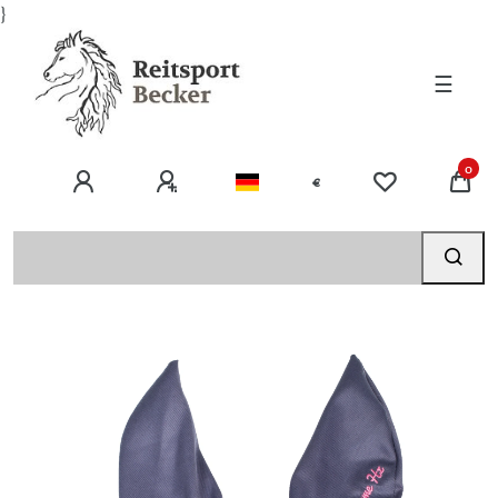
}
☰
0
€