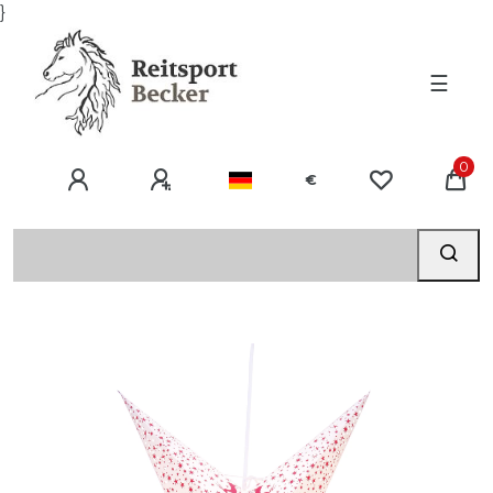
}
☰
0
€