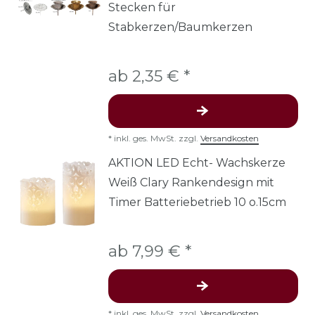
Stecken für
Stabkerzen/Baumkerzen
ab 2,35 € *
*
inkl. ges. MwSt.
zzgl.
Versandkosten
AKTION LED Echt- Wachskerze
Weiß Clary Rankendesign mit
Timer Batteriebetrieb 10 o.15cm
ab 7,99 € *
*
inkl. ges. MwSt.
zzgl.
Versandkosten