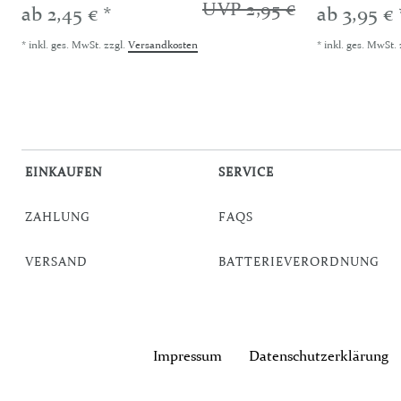
UVP 2,95 €
ab 2,45 € *
ab 3,95 € 
*
inkl. ges. MwSt.
zzgl.
Versandkosten
*
inkl. ges. MwSt.
EINKAUFEN
SERVICE
ZAHLUNG
FAQS
VERSAND
BATTERIEVERORDNUNG
Impressum
Daten­schutz­erklärung