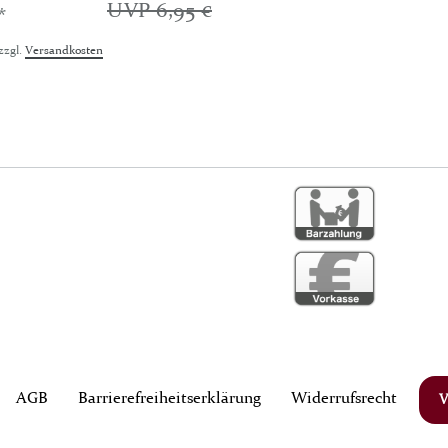
UVP 6,95 €
*
zzgl.
Versandkosten
AGB
Barrierefreiheitserklärung
Widerrufs­recht