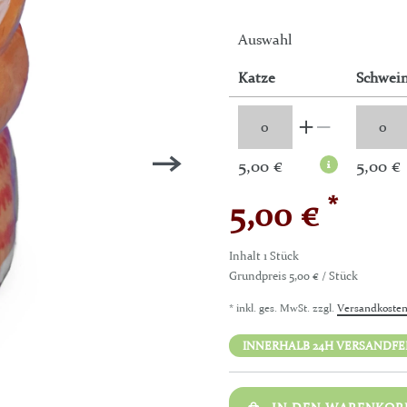
Auswahl
Katze
Schwei
5,00 €
5,00 €
*
5,00 €
Inhalt
1
Stück
Grundpreis
5,00 € / Stück
* inkl. ges. MwSt. zzgl.
Versandkoste
INNERHALB 24H VERSANDFERT