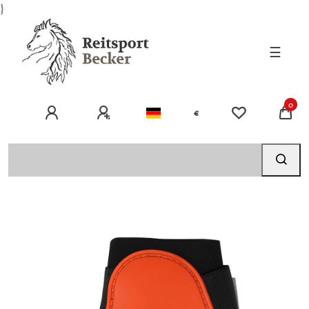
}
☰
0
€