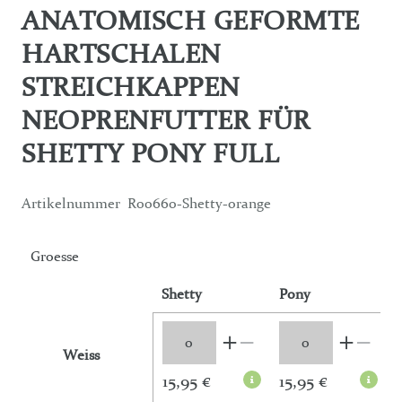
ANATOMISCH GEFORMTE
HARTSCHALEN
STREICHKAPPEN
NEOPRENFUTTER FÜR
SHETTY PONY FULL
Artikelnummer
R00660-Shetty-orange
Groesse
Shetty
Pony
F
Weiss
15,95 €
15,95 €