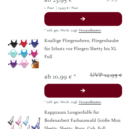
1
Paar
| 23,95 € / Paar
*
inkl. ges. MwSt.
zzgl.
Versandkosten
Knallige Fliegenohren, Fliegenhaube
für Schutz vor Fliegen Shetty bis XL
Full
UVP 14,95 €
ab 10,99 € *
*
inkl. ges. MwSt.
zzgl.
Versandkosten
Kappzaum Longierhilfe für
Bodenarbeit Farbauswahl Größe Mini
Shetty, Shetty, Pony, Cob, Full