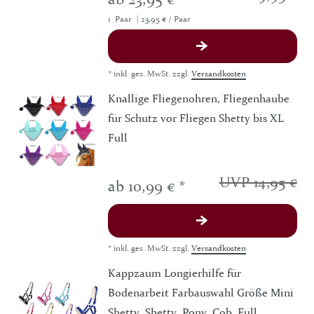
1
Paar
| 23,95 € / Paar
*
inkl. ges. MwSt.
zzgl.
Versandkosten
Knallige Fliegenohren, Fliegenhaube
für Schutz vor Fliegen Shetty bis XL
Full
UVP 14,95 €
ab 10,99 € *
*
inkl. ges. MwSt.
zzgl.
Versandkosten
Kappzaum Longierhilfe für
Bodenarbeit Farbauswahl Größe Mini
Shetty, Shetty, Pony, Cob, Full