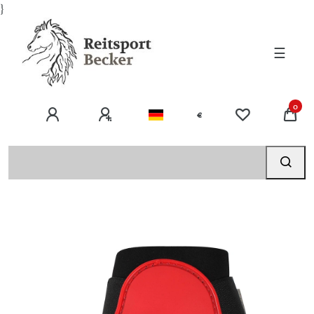
}
☰
0
€