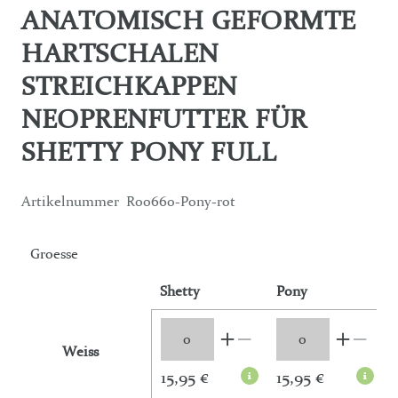
ANATOMISCH GEFORMTE
HARTSCHALEN
STREICHKAPPEN
NEOPRENFUTTER FÜR
SHETTY PONY FULL
Artikelnummer
R00660-Pony-rot
Groesse
Shetty
Pony
F
Weiss
15,95 €
15,95 €