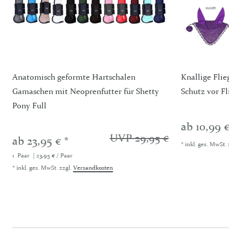
Anatomisch geformte Hartschalen
Knallige Fli
Gamaschen mit Neoprenfutter für Shetty
Schutz vor Fl
Pony Full
ab 10,99 €
UVP 29,95 €
ab 23,95 € *
*
inkl. ges. MwSt.
1
Paar
| 23,95 € / Paar
*
inkl. ges. MwSt.
zzgl.
Versandkosten