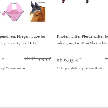
egenohren, Fliegenhaube für
Knotenhalfter Pferdehalfter b
iegen Shetty bis XL Full
oder grün, Gr. Mini Shetty bis
UVP 14,95 €
U
 *
ab 6,95 € *
zzgl.
Versandkosten
*
inkl. ges. MwSt.
zzgl.
Versandkosten