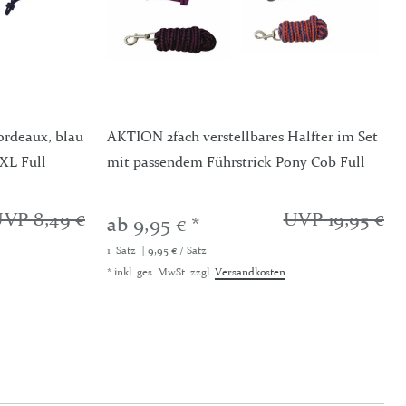
ordeaux, blau
AKTION 2fach verstellbares Halfter im Set
 XL Full
mit passendem Führstrick Pony Cob Full
VP 8,49 €
UVP 19,95 €
ab 9,95 € *
1
Satz
| 9,95 € / Satz
*
inkl. ges. MwSt.
zzgl.
Versandkosten