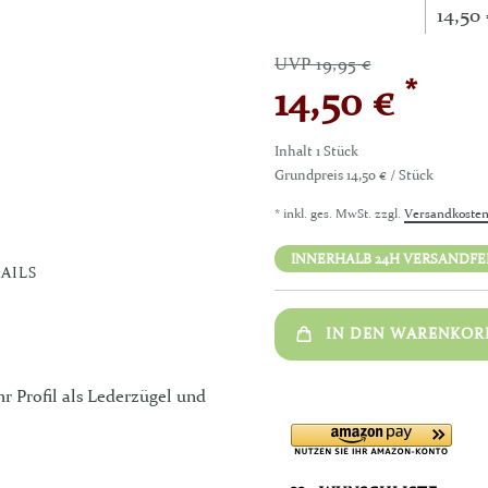
14,50 
UVP 19,95 €
*
14,50 €
Inhalt
1
Stück
Grundpreis
14,50 € / Stück
* inkl. ges. MwSt. zzgl.
Versandkoste
INNERHALB 24H VERSANDFERT
AILS
IN DEN WARENKOR
r Profil als Lederzügel und