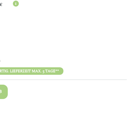
€
n
IG. LIEFERZEIT MAX. 5 TAGE**
B