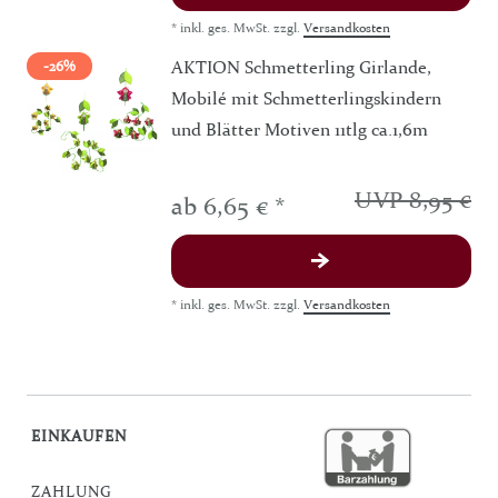
*
inkl. ges. MwSt.
zzgl.
Versandkosten
AKTION Schmetterling Girlande,
-26%
Mobilé mit Schmetterlingskindern
und Blätter Motiven 11tlg ca.1,6m
UVP 8,95 €
ab 6,65 € *
*
inkl. ges. MwSt.
zzgl.
Versandkosten
EINKAUFEN
ZAHLUNG