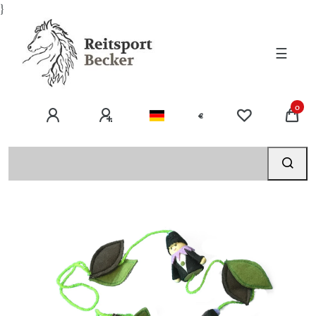
}
☰
0
€