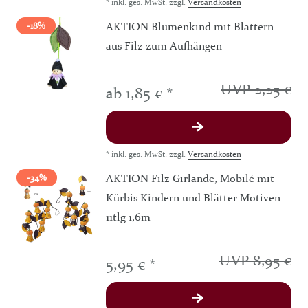
*
inkl. ges. MwSt.
zzgl.
Versandkosten
AKTION Blumenkind mit Blättern
-18%
aus Filz zum Aufhängen
UVP 2,25 €
ab 1,85 € *
*
inkl. ges. MwSt.
zzgl.
Versandkosten
AKTION Filz Girlande, Mobilé mit
-34%
Kürbis Kindern und Blätter Motiven
11tlg 1,6m
UVP 8,95 €
5,95 € *