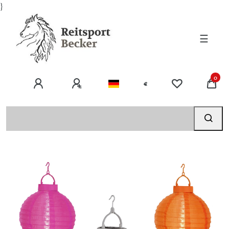
}
☰
0
€