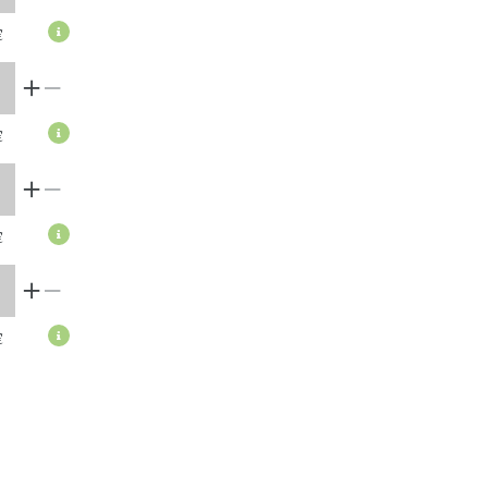
€
€
€
€