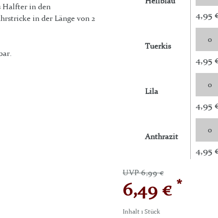
Hellblau
 Halfter in den
4,95 
hrstricke in der Länge von 2
Tuerkis
bar.
4,95 
Lila
4,95 
Anthrazit
4,95 
UVP 6,99 €
*
6,49 €
Inhalt
1
Stück