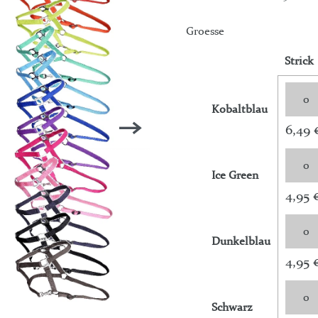
Groesse
Strick
Kobaltblau
6,49 
Ice Green
4,95 
Dunkelblau
4,95 
Schwarz