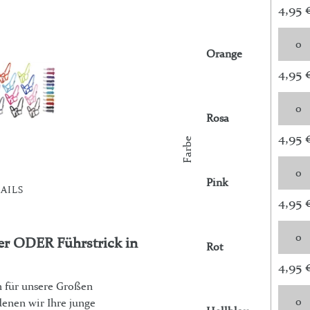
4,95 
Orange
4,95 
Rosa
4,95 
Farbe
Pink
AILS
4,95 
ter ODER Führstrick in
Rot
4,95 
h für unsere Großen
denen wir Ihre junge