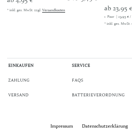
ab 23,95 €
*
inkl. ges. MwSt.
zzgl.
Versandkosten
1
Paar
| 23,95 € /
*
inkl. ges. MwSt.
EINKAUFEN
SERVICE
ZAHLUNG
FAQS
VERSAND
BATTERIEVERORDNUNG
Impressum
Daten­schutz­erklärung