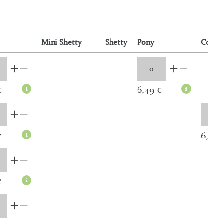
Mini Shetty
Shetty
Pony
Cob
€
6,49 €
€
6,49
€