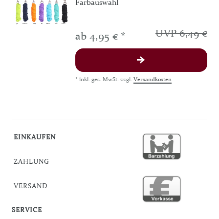
Farbauswahl
UVP 6,49 €
ab 4,95 € *
*
inkl. ges. MwSt.
zzgl.
Versandkosten
EINKAUFEN
ZAHLUNG
VERSAND
SERVICE