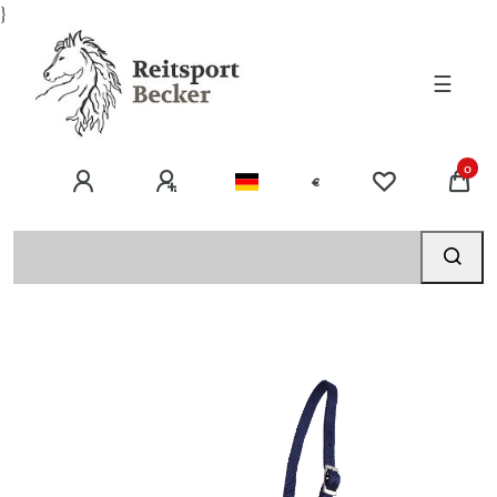
}
☰
0
€