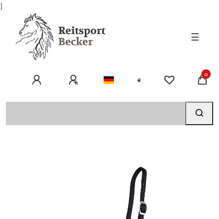
}
☰
0
€