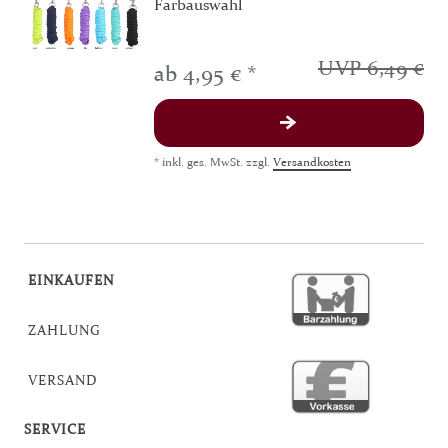
Farbauswahl
UVP 6,49 €
ab 4,95 € *
*
inkl. ges. MwSt.
zzgl.
Versandkosten
EINKAUFEN
ZAHLUNG
VERSAND
SERVICE