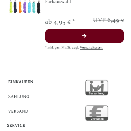
Farbauswahl
UVP 6,49 €
ab 4,95 € *
*
inkl. ges. MwSt.
zzgl.
Versandkosten
EINKAUFEN
ZAHLUNG
VERSAND
SERVICE