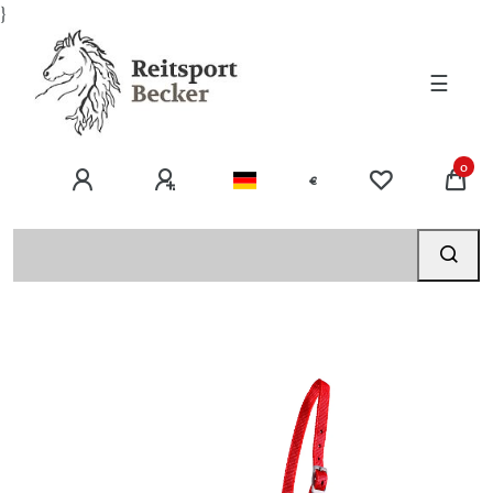
}
☰
0
€