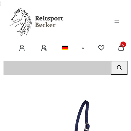
}
☰
0
€