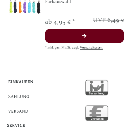
Farbauswahl
UVP 6,49 €
ab 4,95 € *
*
inkl. ges. MwSt.
zzgl.
Versandkosten
EINKAUFEN
ZAHLUNG
VERSAND
SERVICE