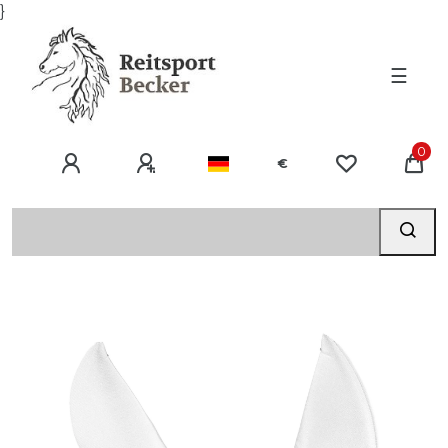
}
☰
0
€