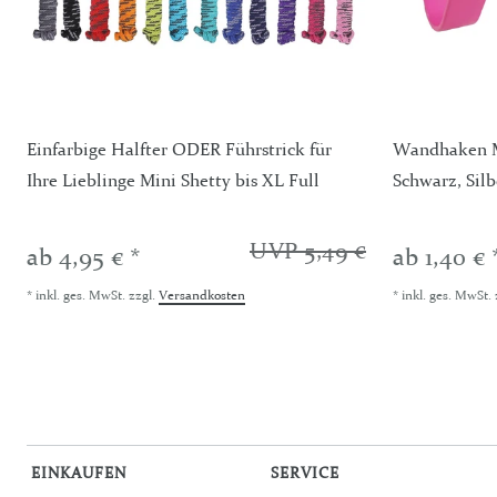
Einfarbige Halfter ODER Führstrick für
Wandhaken Me
Ihre Lieblinge Mini Shetty bis XL Full
Schwarz, Silb
UVP 5,49 €
ab 4,95 € *
ab 1,40 € 
*
inkl. ges. MwSt.
zzgl.
Versandkosten
*
inkl. ges. MwSt.
EINKAUFEN
SERVICE