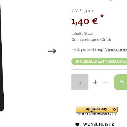
UVP 1,50 €
*
1,40 €
Inhalt
1
Stück
Grundpreis
1,40 € / Stück
* inkl. ges. MwSt. zzgl.
Versandkoste
INNERHALB 24H VERSANDFERT
WUNSCHLISTE