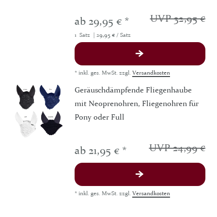
UVP 32,95 €
ab 29,95 € *
1
Satz
| 29,95 € / Satz
*
inkl. ges. MwSt.
zzgl.
Versandkosten
Geräuschdämpfende Fliegenhaube
mit Neoprenohren, Fliegenohren für
Pony oder Full
UVP 24,99 €
ab 21,95 € *
*
inkl. ges. MwSt.
zzgl.
Versandkosten