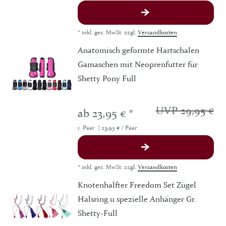
*
inkl. ges. MwSt.
zzgl.
Versandkosten
Anatomisch geformte Hartschalen
Gamaschen mit Neoprenfutter für
Shetty Pony Full
UVP 29,95 €
ab 23,95 € *
1
Paar
| 23,95 € / Paar
*
inkl. ges. MwSt.
zzgl.
Versandkosten
Knotenhalfter Freedom Set Zügel
Halsring u spezielle Anhänger Gr.
Shetty-Full