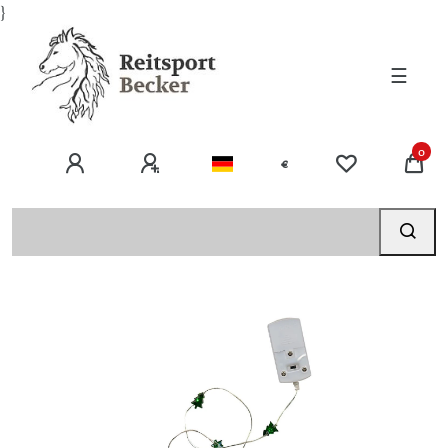
}
☰
0
€