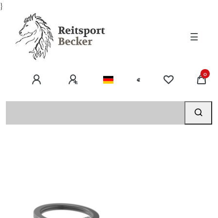
}
☰
0
€