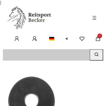
}
☰
0
€