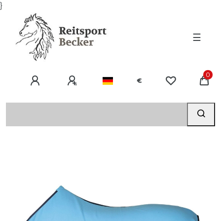
}
☰
0
€