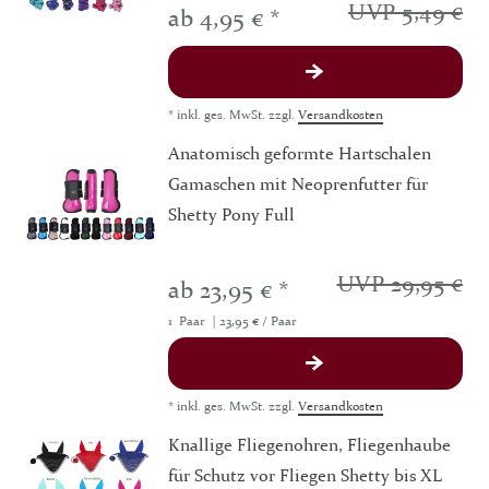
UVP 5,49 €
ab 4,95 € *
*
inkl. ges. MwSt.
zzgl.
Versandkosten
Anatomisch geformte Hartschalen
Gamaschen mit Neoprenfutter für
Shetty Pony Full
UVP 29,95 €
ab 23,95 € *
1
Paar
| 23,95 € / Paar
*
inkl. ges. MwSt.
zzgl.
Versandkosten
Knallige Fliegenohren, Fliegenhaube
für Schutz vor Fliegen Shetty bis XL