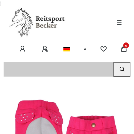
}
☰
0
€