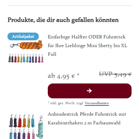
Produkte, die dir auch gefallen könnten
Einfarbige Halfter ODER Führstrick
Artikelpaket
für Ihre Lieblinge Mini Shetty bis XL
Full
UVP 5,49 €
ab 4,95 € *
*
inkl. ges. MwSt.
zzgl.
Versandkosten
Anbindestrick Pferde Führstrick mit
Karabinerhaken 2 m Farbauswahl