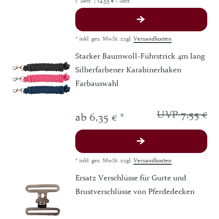
1
Satz
| 14,55 € / Satz
*
inkl. ges. MwSt.
zzgl.
Versandkosten
Starker Baumwoll-Führstrick 4m lang
Silberfarbener Karabinerhaken
Farbauswahl
UVP 7,55 €
ab 6,35 € *
*
inkl. ges. MwSt.
zzgl.
Versandkosten
Ersatz Verschlüsse für Gurte und
Brustverschlüsse von Pferdedecken