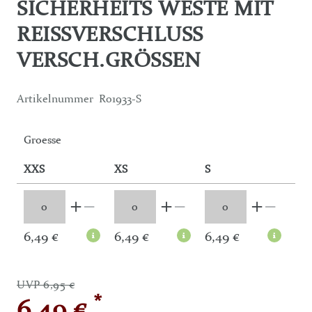
SICHERHEITS WESTE MIT
REISSVERSCHLUSS V
ERSCH.GRÖSSEN
Artikelnummer
R01933-S
Groesse
XXS
XS
S
L
6,49 €
6,49 €
6,49 €
6,
UVP 6,95 €
*
6,49 €