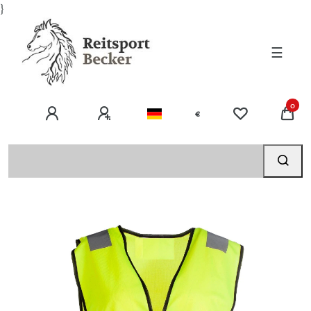
}
☰
0
€