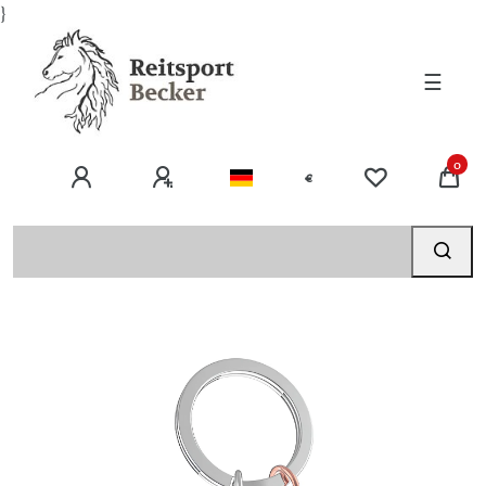
}
☰
0
€