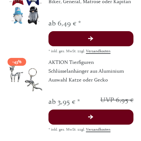
Biker, General, Matrose oder Kapitän
ab 6,49 € *
*
inkl. ges. MwSt.
zzgl.
Versandkosten
AKTION Tierfiguren
-43%
Schlüsselanhänger aus Aluminium
Auswahl Katze oder Gecko
UVP 6,95 €
ab 3,95 € *
*
inkl. ges. MwSt.
zzgl.
Versandkosten