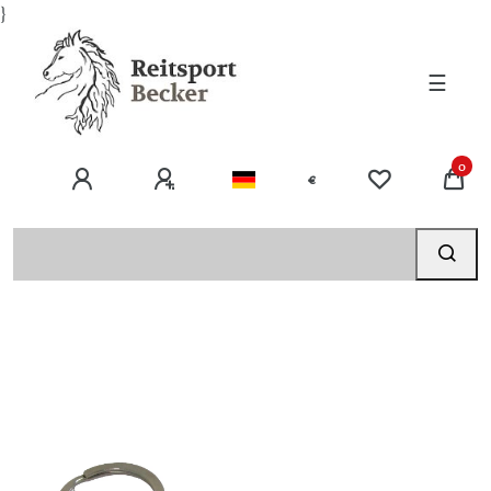
}
☰
0
€