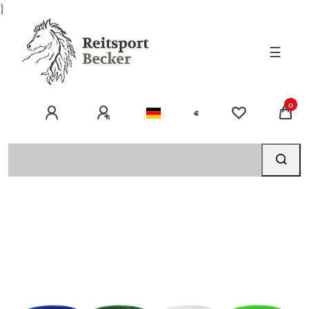
}
☰
0
€