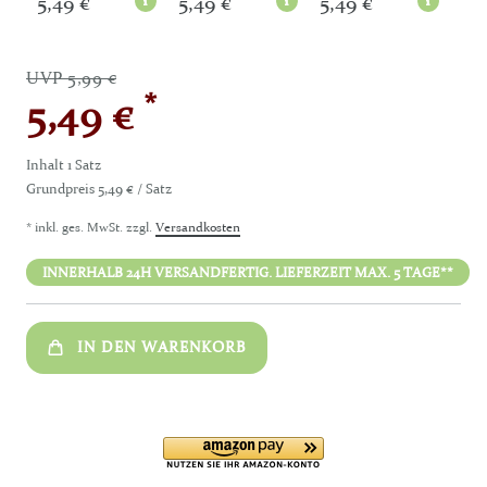
5,49 €
5,49 €
5,49 €
5,
UVP 5,99 €
*
5,49 €
Inhalt
1
Satz
Grundpreis
5,49 € / Satz
* inkl. ges. MwSt. zzgl.
Versandkosten
INNERHALB 24H VERSANDFERTIG. LIEFERZEIT MAX. 5 TAGE**
IN DEN WARENKORB