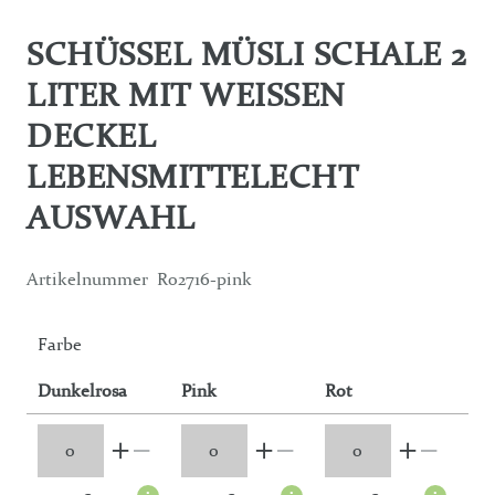
SCHÜSSEL MÜSLI SCHALE 2
LITER MIT WEISSEN D
ECKEL L
EBENSMITTELECHT A
USWAHL
Artikelnummer
R02716-pink
Farbe
Dunkelrosa
Pink
Rot
Du