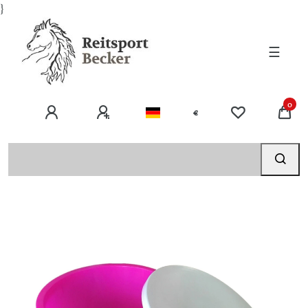
}
☰
0
€