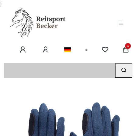
}
☰
0
€