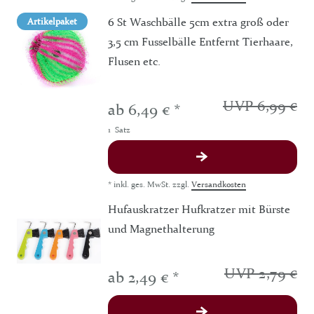
6 St Waschbälle 5cm extra groß oder
Artikelpaket
3,5 cm Fusselbälle Entfernt Tierhaare,
Flusen etc.
UVP 6,99 €
ab 6,49 € *
1
Satz
*
inkl. ges. MwSt.
zzgl.
Versandkosten
Hufauskratzer Hufkratzer mit Bürste
und Magnethalterung
UVP 2,79 €
ab 2,49 € *