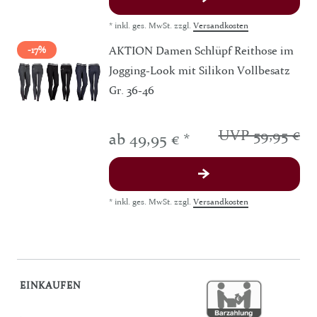
*
inkl. ges. MwSt.
zzgl.
Versandkosten
AKTION Damen Schlüpf Reithose im
-17%
Jogging-Look mit Silikon Vollbesatz
Gr. 36-46
UVP 59,95 €
ab 49,95 € *
*
inkl. ges. MwSt.
zzgl.
Versandkosten
EINKAUFEN