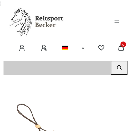
}
☰
0
€