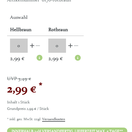
Auswahl
Hellbraun
Rotbraun
2,99 €
2,99 €
UVP 3,49 €
*
2,99 €
Inhalt
1
Stück
Grundpreis
2,99 € / Stück
* inkl. ges. MwSt. zzgl.
Versandkosten
INNERHALB 24H VERSANDFERTIG. LIEFERZEIT MAX. 5 TAGE**