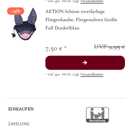
*
inkl. ges. MwSt.
zzgl.
Versandkosten
AKTION Schöne zweifarbige
-25%
Fliegenhaube, Fliegenohren Größe
Full Dunkelblau
UVP 9,95 €
7,50 € *
*
inkl. ges. MwSt.
zzgl.
Versandkosten
EINKAUFEN
ZAHLUNG