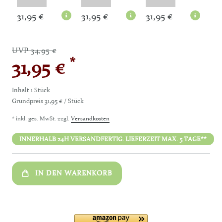
31,95 €
31,95 €
31,95 €
31,
UVP 34,95 €
*
31,95 €
Inhalt
1
Stück
Grundpreis
31,95 € / Stück
* inkl. ges. MwSt. zzgl.
Versandkosten
INNERHALB 24H VERSANDFERTIG. LIEFERZEIT MAX. 5 TAGE**
IN DEN WARENKORB