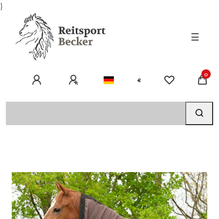
}
☰
0
€