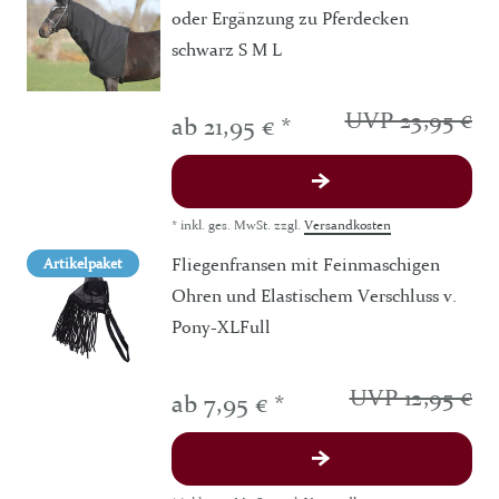
oder Ergänzung zu Pferdecken
schwarz S M L
UVP 23,95 €
ab 21,95 € *
*
inkl. ges. MwSt.
zzgl.
Versandkosten
Fliegenfransen mit Feinmaschigen
Artikelpaket
Ohren und Elastischem Verschluss v.
Pony-XLFull
UVP 12,95 €
ab 7,95 € *